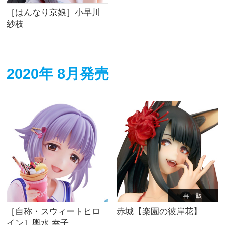
［はんなり京娘］小早川
紗枝
2020年 8月発売
再 販
［自称・スウィートヒロ
赤城【楽園の彼岸花】
イン］輿水 幸子