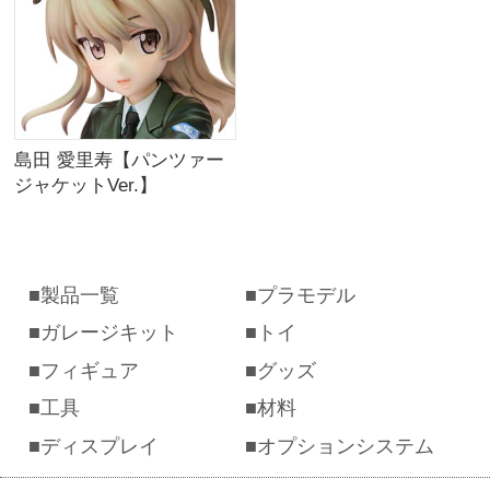
島田 愛里寿【パンツァー
ジャケットVer.】
製品一覧
プラモデル
ガレージキット
トイ
フィギュア
グッズ
工具
材料
ディスプレイ
オプションシステム