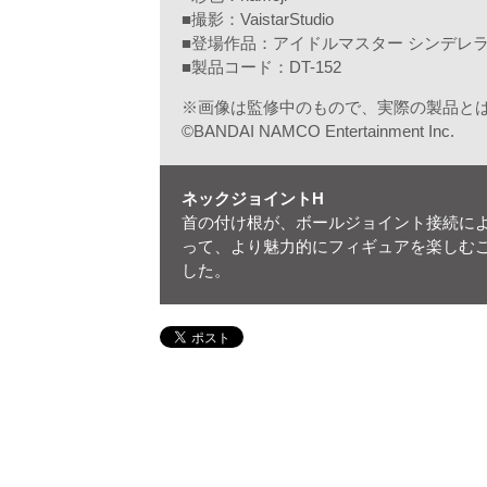
■撮影：VaistarStudio
■登場作品：アイドルマスター シンデレ
■製品コード：DT-152
※画像は監修中のもので、実際の製品と
©BANDAI NAMCO Entertainment Inc.
ネックジョイントH
首の付け根が、ボールジョイント接続に
って、より魅力的にフィギュアを楽しむ
した。