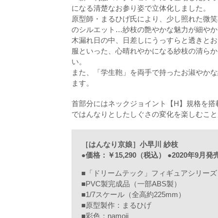
になる清楚なお参り姿で立体化しました。
原型師・まるひげ氏により、少し照れた微笑
のシルエット…紗枝の艶やかな魅力が細やか
木漏れ日の中、日差しにうっすらと透きとお
服といった、心晴れやかになる紗枝の清らか
い。
また、「学生鞄」を両手で持ったお淑やかな
ます。
首部分にはネックジョイント【H】規格を搭
ではんなりとしたしぐさの変化を楽しむこと
［はんなり京娘］小早川 紗枝
●価格：￥15,290（税込） ●2020年9月発
■「ドリームテック」フィギュアシリーズ
■PVC製完成品（一部ABS製）
■1/7スケール（全高約225mm）
■原型製作：まるひげ
■彩色：namoji