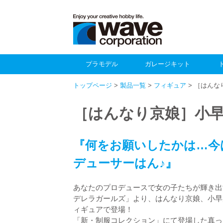
プラモデル
ガレージキット
トップページ
>
製品一覧
>
フィギュア
> ［はんな
［はんなり京娘］小早
『何をお願いしたかは…今
デューサーはん♪』
あなたのプロデュースで女の子たちが輝き出
デレラガールズ」より、はんなり京娘、小早川
ィギュアで登場！
「新・制服コレクション」にて登場した真っ