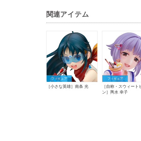
関連アイテム
フィギュア
フィギュア
［小さな英雄］南条 光
［自称・スウィート
ン］輿水 幸子