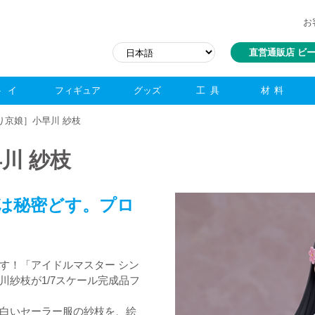
お
直営通販店 ビ
トイ
フィギュア
グッズ
工具
材料
り京娘］小早川 紗枝
川 紗枝
は秘密どす。プロ
す！「アイドルマスター シン
紗枝が1/7スケール完成品フ
白いセーラー服の紗枝を、絵