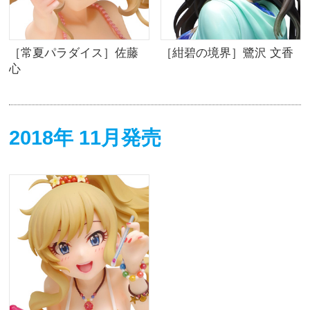
［常夏パラダイス］佐藤
［紺碧の境界］鷺沢 文香
心
2018年 11月発売