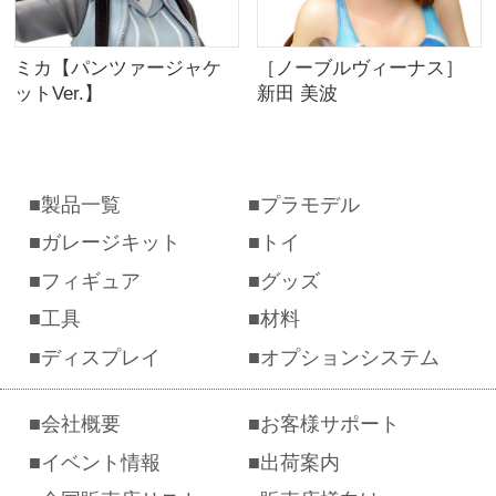
ミカ【パンツァージャケ
［ノーブルヴィーナス］
ットVer.】
新田 美波
製品一覧
プラモデル
ガレージキット
トイ
フィギュア
グッズ
工具
材料
ディスプレイ
オプションシステム
会社概要
お客様サポート
イベント情報
出荷案内