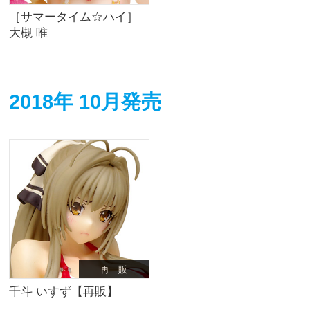
［サマータイム☆ハイ］
大槻 唯
2018年 10月発売
再 販
千斗 いすず【再販】