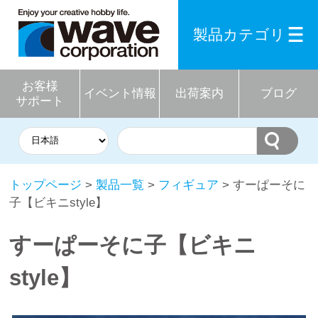
製品カテゴリ
お客様
イベント情報
出荷案内
ブログ
サポート
トップページ
>
製品一覧
>
フィギュア
> すーぱーそに
子【ビキニstyle】
すーぱーそに子【ビキニ
style】