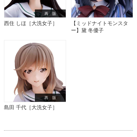
再 販
西住 しほ［大洗女子］
【ミッドナイトモンスタ
ー】黛 冬優子
再 販
島田 千代［大洗女子］