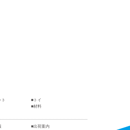
ット
トイ
材料
報
出荷案内