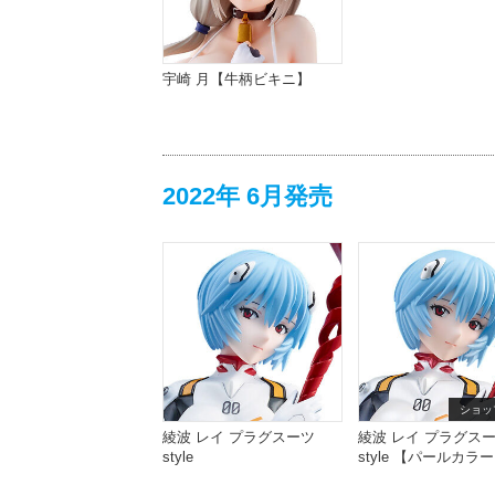
宇崎 月【牛柄ビキニ】
2022年 6月発売
ショッ
綾波 レイ プラグスーツ
綾波 レイ プラグス
style
style 【パールカラー
edition】