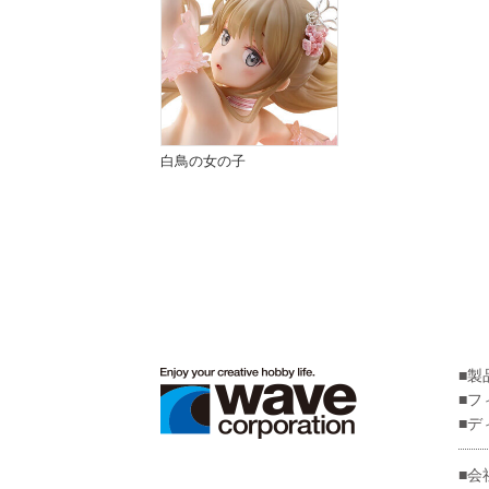
白鳥の女の子
製
フ
デ
会