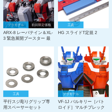
プラモデル
初回限定価格
工具
ARX-8 レーバテイン＆XL-
HG スライドT定規 2
3 緊急展開ブースター 最
終決戦仕様
工具
プラモデル
平行スジ彫りグリップ専
VF-1J バルキリー［バト
用スペーサーセット
ロイド］マルチプレック