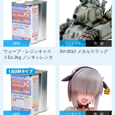
材料
プラモデル
再 販
ウェーブ・レジンキャス
SV-001/I メタルスラッグ
トEx.2kg ノンキシレンタ
イプ
材料
フィギュア
再 販