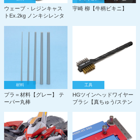
ウェーブ・レジンキャス
宇崎 柳【牛柄ビキニ】
トEx.2kg ノンキシレンタ
イプ [アイボリー] 180秒タ
イプ
材料
工具
プラ＝材料【グレー】 テ
HGツインヘッドワイヤー
ーパー丸棒
ブラシ【真ちゅう/ステン
レス】