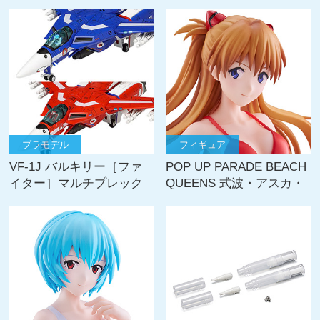
ス
プラモデル
フィギュア
VF-1J バルキリー［ファ
POP UP PARADE BEACH
イター］マルチプレック
QUEENS 式波・アスカ・
ス
ラングレー【ビキニ
style】 L size