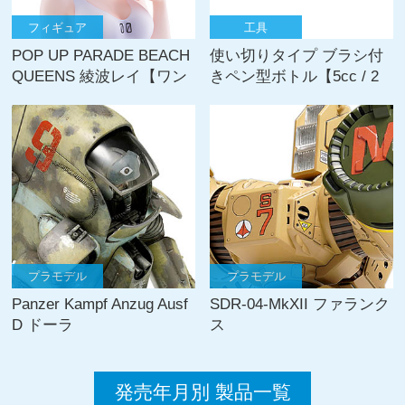
フィギュア
工具
POP UP PARADE BEACH
使い切りタイプ ブラシ付
QUEENS 綾波レイ【ワン
きペン型ボトル【5cc / 2
ピースstyle】 L size
本入】
プラモデル
プラモデル
Panzer Kampf Anzug Ausf
SDR-04-MkXII ファランク
D ドーラ
ス
発売年月別 製品一覧