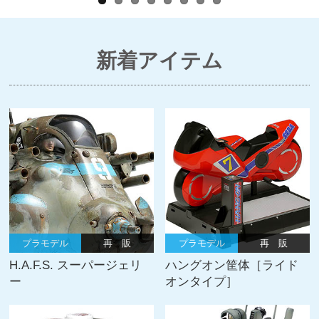
新着アイテム
プラモデル
再 販
プラモデル
再 販
H.A.F.S. スーパージェリ
ハングオン筐体［ライド
ー
オンタイプ］