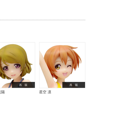
再 販
再 販
花陽
星空 凛