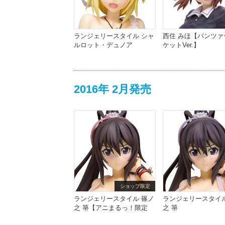
ランジェリースタイル シャ
西住 みほ【パンツァ
ルロット・デュノア
ケットVer.】
2016年 2月発売
ショップ限定
ランジェリースタイル 篠ノ
ランジェリースタイル
之 箒【アニまるっ！限定
之 箒
Ver.】