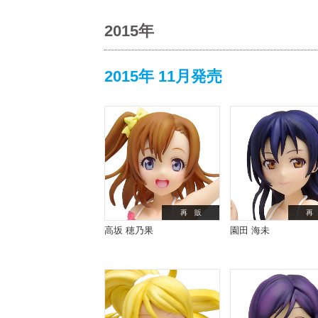
2015年
2015年 11月発売
再 販
再
高坂 穂乃果
園田 海未