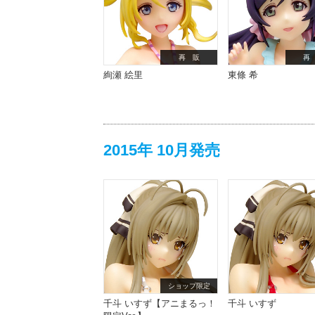
再 販
再
絢瀬 絵里
東條 希
2015年 10月発売
ショップ限定
千斗 いすず【アニまるっ！
千斗 いすず