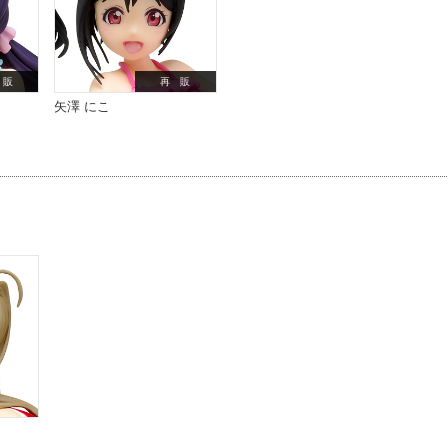
 販
再 販
矢澤 にこ