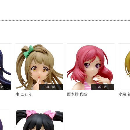
 販
再 販
再 販
南 ことり
西木野 真姫
小泉 