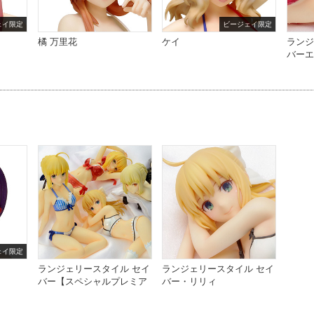
ェイ限定
ビージェイ限定
橘 万里花
ケイ
ランジ
バーエ
ェイ限定
ランジェリースタイル セイ
ランジェリースタイル セイ
バー【スペシャルプレミア
バー・リリィ
ムエディション】