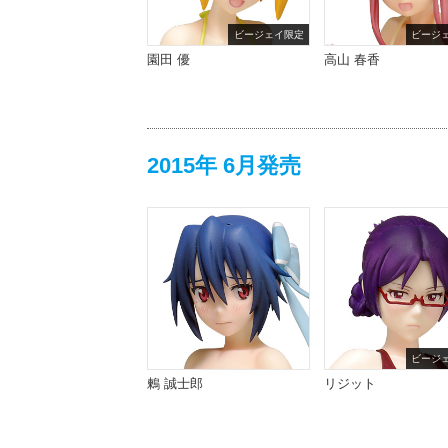
ビージェイ限定
ビージ
園田 優
高山 春香
2015年 6月発売
ビージ
鶫 誠士郎
リジット