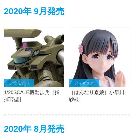
2020年 9月発売
プラモデル
フィギュア
1/20SCALE機動歩兵［指
［はんなり京娘］小早川
揮官型］
紗枝
2020年 8月発売