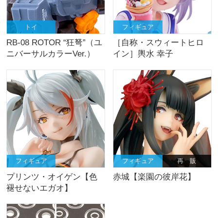
トイ
フィギュア
RB-08 ROTOR “狂弩”（ユ
［自称・スウィートヒロ
ニバーサルカラーVer.）
イン］輿水 幸子
フィギュア
フィギュア
再 販
プリンツ・オイゲン【色
赤城【楽園の彼岸花】
褪せないエガオ】