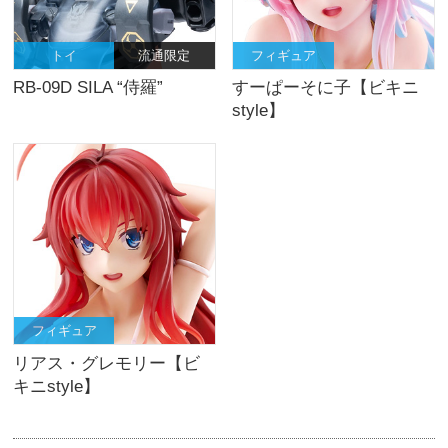
トイ
流通限定
フィギュア
RB-09D SILA “侍羅”
すーぱーそに子【ビキニ
style】
フィギュア
リアス・グレモリー【ビ
キニstyle】