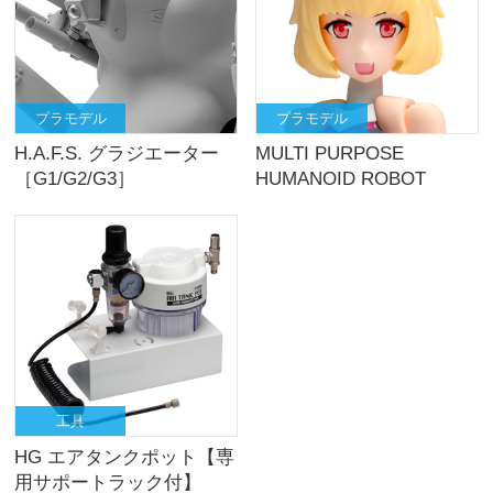
プラモデル
プラモデル
H.A.F.S. グラジエーター
MULTI PURPOSE
［G1/G2/G3］
HUMANOID ROBOT
“C.A.T.-00”
工具
HG エアタンクポット【専
用サポートラック付】