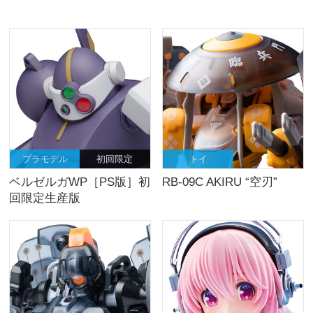
プラモデル
初回限定
トイ
ベルゼルガWP［PS版］初
RB-09C AKIRU “空刃”
回限定生産版