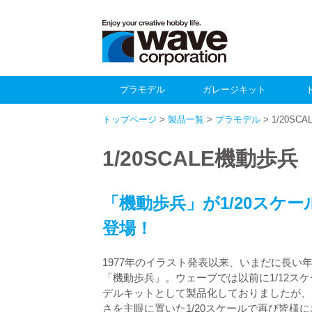
プラモデル
ガレージキット
トップページ
>
製品一覧
>
プラモデル
> 1/20SC
1/20SCALE機動歩兵
「機動歩兵」が1/20スケ
登場！
1977年のイラスト発表以来、いまだに長い
「機動歩兵」。ウェーブでは以前に1/12ス
デルキットとして製品化しておりましたが、
さを主眼に置いた1/20スケールで再び皆様