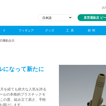
お
直営通販店 ビ
トイ
フィギュア
グッズ
工具
材料
ALE機動歩兵
ールになって新たに
年月を経ても絶大な人気を誇る
ケールの本格的プラスチックモ
この度、組み立て易さ、手軽
にお届けします。