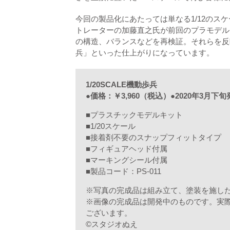
今回の製品化にあたっては単なる1/12のス
トレーターの加藤直之氏が前回のプラモデル
の構造、バランスなどを再検証。それらを反映
兵」といった仕上がりになっています。
1/20SCALE機動歩兵
●価格：￥3,960（税込）●2020年3月下旬
■プラスチックモデルキット
■1/20スケール
■接着剤不要のスナップフィットタイプ
■フィギュアヘッド付属
■マーキングシール付属
■製品コード：PS-011
※写真の完成品は組み立て、塗装を施し
※画像の完成品は開発中のものです。実
ございます。
©スタジオぬえ