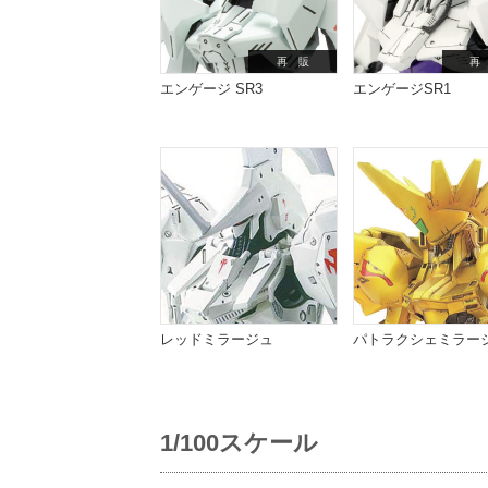
再 販
再
エンゲージ SR3
エンゲージSR1
レッドミラージュ
パトラクシェミラー
1/100スケール