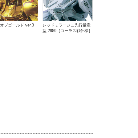
オブゴールド ver.3
レッドミラージュ先行量産
型 2989［コーラス戦仕様］