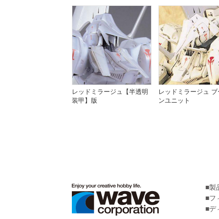
レッドミラージュ【半透明
レッドミラージュ ブ
装甲】版
ンユニット
製
フ
デ