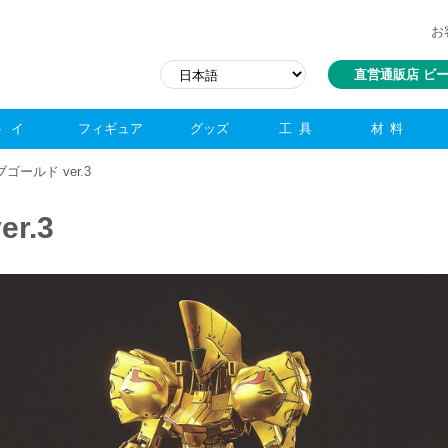
お
直営通販店 ビ
トイ
フィギュア
グッズ
工具
材料
ゴールド ver.3
r.3