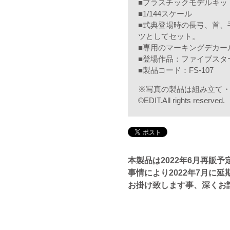
■プラスチックモデルキッ
■1/144スケール
■式典登場時の長弓、首、
ツとしてセット。
■専用のマーキングデカー
■登場作品：ファイブスタ
■製品コード：FS-107
※写真の製品は組み立て
©EDIT.All rights reserved.
本製品は2022年6月再販
事情により2022年7
月に延
お掛け致します事、深くお