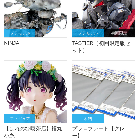
プラモデル
プラモデル
初回限定
NINJA
TASTIER（初回限定版セ
ット）
フィギュア
材料
【はれのひ喫茶店】福丸
プラ＝プレート【グレ
小糸
ー】