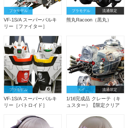
プラモデル
プラモデル
流通限定
VF-1S/A スーパーバルキ
熊丸Racoon（黒丸）
リー［ファイター］
プラモデル
トイ
流通限定
VF-1S/A スーパーバルキ
1/16完成品 クレーテ（キ
リー［バトロイド］
ュスター）【限定クリア
ーVer.】