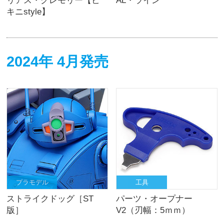
リアス・グレモリー【ビ
AL・ライン
キニstyle】
2024年 4月発売
プラモデル
工具
ストライクドッグ［ST
パーツ・オープナー
版］
V2（刃幅：5ｍｍ）