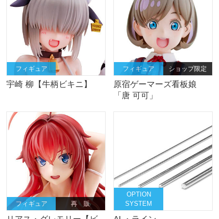
フィギュア
フィギュア
ショップ限定
宇崎 柳【牛柄ビキニ】
原宿ゲーマーズ看板娘
「唐 可可」
OPTION
フィギュア
再 販
SYSTEM