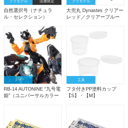
プラモデル
流通限定
プラモデル
自然選択号（ナチュラ
大兜丸 Dynastes クリアー
ル・セレクション）
レッド／クリアーブルー
トイ
工具
RB-14 AUTONINE “九号電
フタ付きPP塗料カップ
姫”（ユニバーサルカラー
【S】・【M】
Ver.）