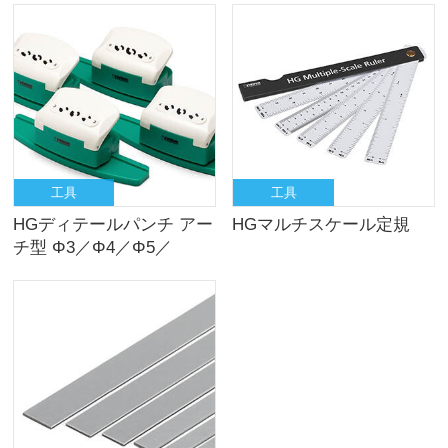
工具
工具
HGディテールパンチ アー
HGマルチスケール定規
チ型 Φ3／Φ4／Φ5／
Φ6（mm）