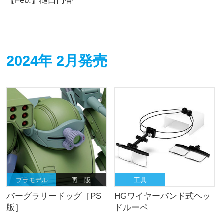
【Feb.】樋口円香
2024年 2月発売
プラモデル
再 販
工具
バーグラリードッグ［PS
HGワイヤーバンド式ヘッ
版］
ドルーペ