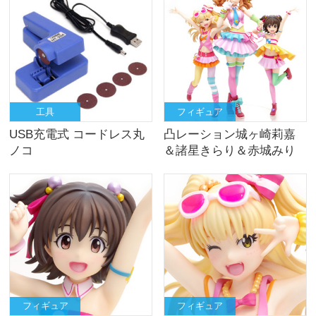
工具
フィギュア
USB充電式 コードレス丸
凸レーション城ヶ崎莉嘉
ノコ
＆諸星きらり＆赤城みり
あ【プレミアムセット】
フィギュア
フィギュア