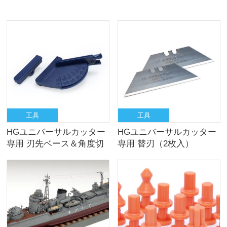
工具
工具
HGユニバーサルカッター
HGユニバーサルカッター
専用 刃先ベース＆角度切
専用 替刃（2枚入）
りガイド