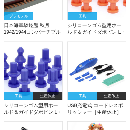
プラモデル
工具
日本海軍駆逐艦 秋月
シリコーンゴム型用ホー
1942/1944コンバーチブル
ルド＆ガイドダボピン L・
キット
M・S オレンジ
工具
生産休止
工具
生産休止
シリコーンゴム型用ホー
USB充電式 コードレスポ
ルド＆ガイドダボピン L・
リッシャー［生産休止］
M・S ブルー［生産休止］