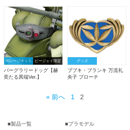
ガレージキット
ビージェイ限定
グッズ
バーグラリードッグ【赫
ブブキ・ブランキ 万流礼
奕たる異端Ver.】
央子 ブローチ
« 前へ
1
2
製品一覧
プラモデル