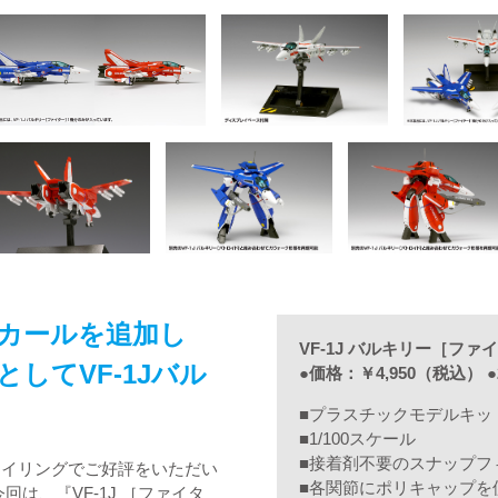
カールを追加し
VF-1J バルキリー［フ
してVF-1Jバル
●価格：￥4,950（税込） 
■プラスチックモデルキッ
■1/100スケール
■接着剤不要のスナップフ
タイリングでご好評をいただい
■各関節にポリキャップを
回は、『VF-1J ［ファイタ