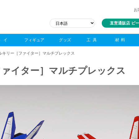
お
直営通販店 ビ
トイ
フィギュア
グッズ
工具
材料
J バルキリー［ファイター］マルチプレックス
［ファイター］マルチプレックス