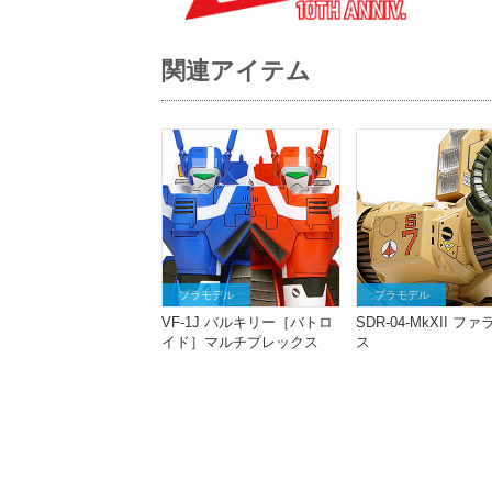
関連アイテム
プラモデル
プラモデル
VF-1J バルキリー［バトロ
SDR-04-MkXII フ
イド］マルチプレックス
ス