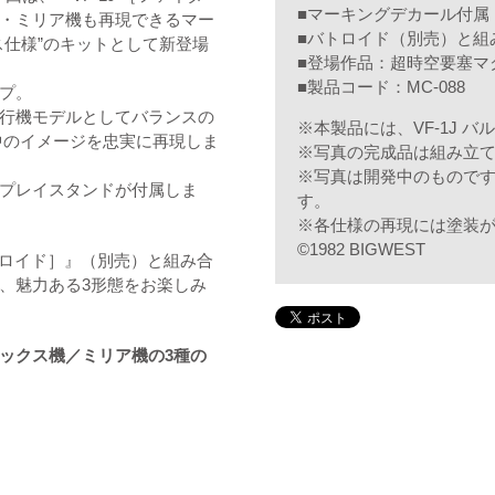
■マーキングデカール付属
・ミリア機も再現できるマー
■バトロイド（別売）と組
ス仕様”のキットとして新登場
■登場作品：超時空要塞マ
■製品コード：MC-088
プ。
行機モデルとしてバランスの
※本製品には、VF-1J 
中のイメージを忠実に再現しま
※写真の完成品は組み立
※写真は開発中のもので
プレイスタンドが付属しま
す。
※各仕様の再現には塗装
©1982 BIGWEST
バトロイド］』（別売）と組み合
、魅力ある3形態をお楽しみ
ックス機／ミリア機の3種の
。