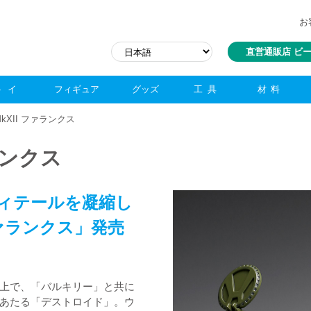
お
直営通販店 ビ
トイ
フィギュア
グッズ
工具
材料
-MkXII ファランクス
ァランクス
ディテールを凝縮し
ファランクス」発売
上で、「バルキリー」と共に
あたる「デストロイド」。ウ