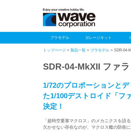
プラモデル
ガレージキット
トップページ
>
製品一覧
>
プラモデル
> SDR-04
SDR-04-MkXII フ
1/72のプロポーションと
た1/100デストロイド「
決定！
「超時空要塞マクロス」のメカニクスを語る
欠かせない存在なのが、マクロス艦の防衛に