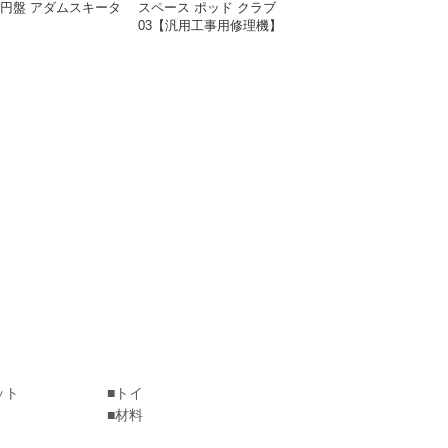
円盤 アダムスキータ
スペース ポッド クラブ
03【汎用工事用修理機】
ット
トイ
材料