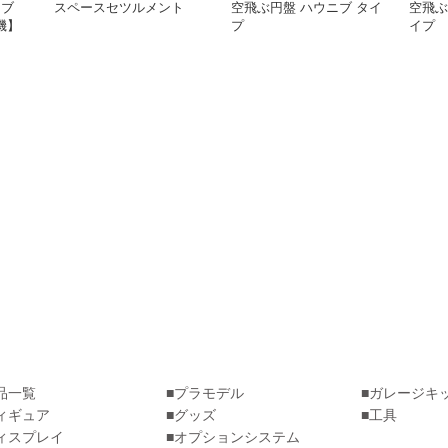
ラブ
スペースセツルメント
空飛ぶ円盤 ハウニブ タイ
空飛ぶ
機】
プ
イプ
品一覧
プラモデル
ガレージキ
ィギュア
グッズ
工具
ィスプレイ
オプションシステム