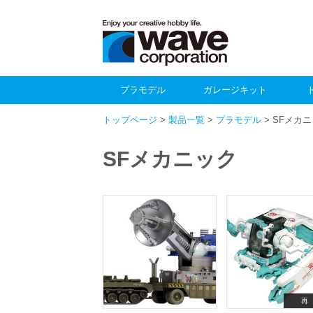
プラモデル
ガレージキット
トップページ
>
製品一覧
>
プラモデル
> SFメカ
SFメカニック
再