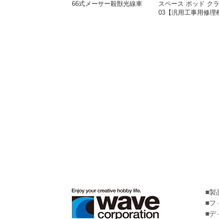
66式メーサー殺獣光線車
スペース ポッド ク
03【汎用工事用修理
【再販】
製
フ
デ