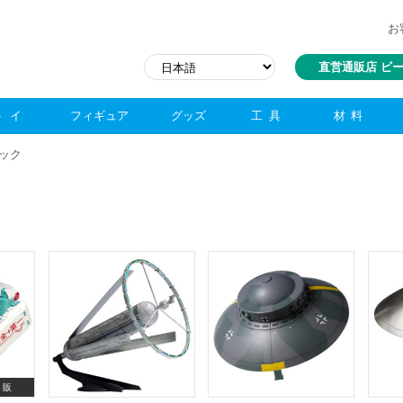
お
直営通販店 ビ
トイ
フィギュア
グッズ
工具
材料
ニック
 販