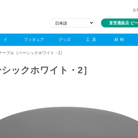
お
直営通販店 ビ
トイ
フィギュア
グッズ
工具
材料
ンテーブル［ベーシックホワイト・2］
シックホワイト・2］