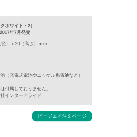
クホワイト・2］
2017年7月発売
直径）ｘ20（高さ）ｍｍ
）
電池（充電式電池やニッケル系電池など）
。
物は付属しておりません。
会社インターアライド
ビージェイ注文ページ