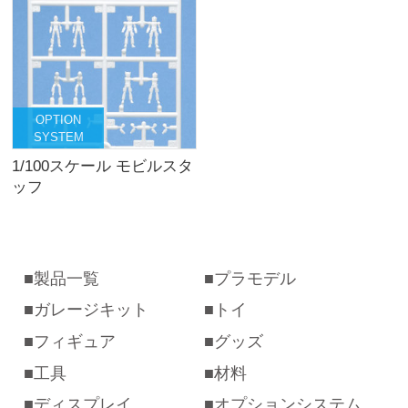
OPTION
SYSTEM
1/100スケール モビルスタ
ッフ
製品一覧
プラモデル
ガレージキット
トイ
フィギュア
グッズ
工具
材料
ディスプレイ
オプションシステム