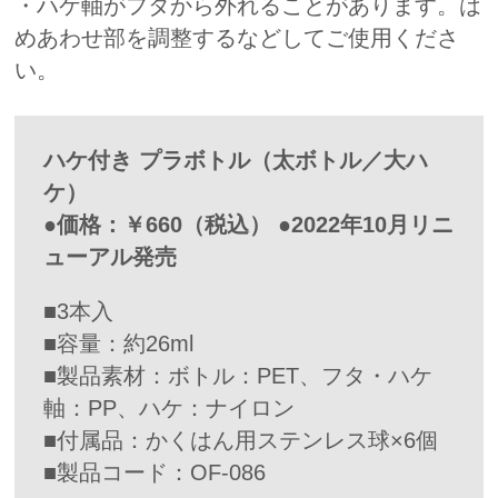
・ハケ軸がフタから外れることがあります。は
めあわせ部を調整するなどしてご使用くださ
い。
ハケ付き プラボトル（太ボトル／大ハ
ケ）
●価格：￥660（税込） ●2022年10月リニ
ューアル発売
■3本入
■容量：約26ml
■製品素材：ボトル：PET、フタ・ハケ
軸：PP、ハケ：ナイロン
■付属品：かくはん用ステンレス球×6個
■製品コード：OF-086