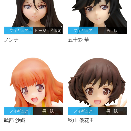
フィギュア
ビージェイ限定
フィギュア
再 販
ノンナ
五十鈴 華
フィギュア
再 販
フィギュア
再 販
武部 沙織
秋山 優花里