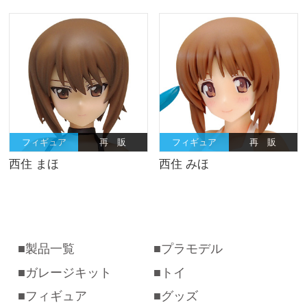
フィギュア
再 販
フィギュア
再 販
西住 まほ
西住 みほ
製品一覧
プラモデル
ガレージキット
トイ
フィギュア
グッズ