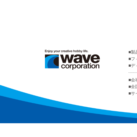
製
フ
デ
会
全
サ
文