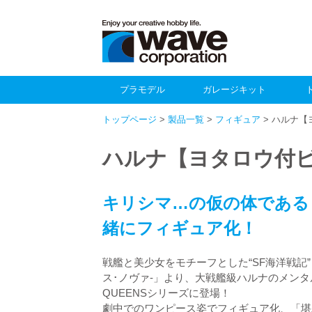
プラモデル
ガレージキット
トップページ
>
製品一覧
>
フィギュア
> ハルナ【
ハルナ【ヨタロウ付ビ
キリシマ…の仮の体である
緒にフィギュア化！
戦艦と美少女をモチーフとした“SF海洋戦記”
ス･ノヴァ-」より、大戦艦級ハルナのメンタ
QUEENSシリーズに登場！
劇中でのワンピース姿でフィギュア化、「堪