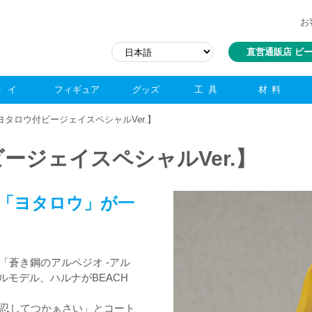
お
直営通販店 ビ
トイ
フィギュア
グッズ
工具
材料
ヨタロウ付ビージェイスペシャルVer.】
ージェイスペシャルVer.】
「ヨタロウ」が一
「蒼き鋼のアルペジオ -アル
ルモデル、ハルナがBEACH
忍してつかぁさい」とコート