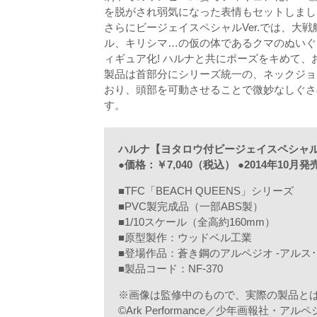
を脱がされ弱気になった表情もセットしまし
さらにビージェイスペシャルVer.では、大
ル、キリシマ…の仮の体であるクマのぬいぐ
ィギュア化! ハルナと共にポーズをキめて、
製品は首部分にシリーズ統一の、ネックジョ
おり、頭部を可動させることで微妙なしぐさ
す。
ハルナ【ヨタロウ付ビージェイスペシャルV
●価格：￥7,040（税込） ●2014年10月発
■TFC「BEACH QUEENS」シリーズ
■PVC製完成品（一部ABS製）
■1/10スケール（全高約160mm）
■原型製作：ウッドベル工業
■登場作品：蒼き鋼のアルペジオ -アルス･
■製品コード：NF-370
※画像は監修中のもので、実際の製品と
©Ark Performance／少年画報社・ア