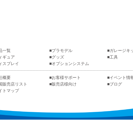
品一覧
プラモデル
ガレージキ
ィギュア
グッズ
工具
ィスプレイ
オプションシステム
社概要
お客様サポート
イベント情
国販売店リスト
販売店様向け
ブログ
イトマップ
章・画像の無断使用・無断転載を禁じます。
© WAVE CORPORATI