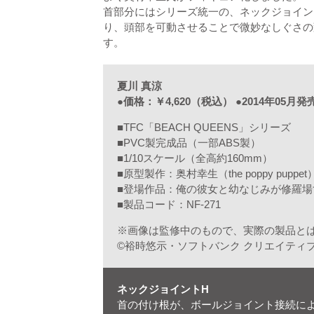
首部分にはシリーズ統一の、ネックジョイン
り、頭部を可動させることで微妙なしぐさの
す。
夏川 真涼
●価格：￥4,620（税込） ●2014年05月発
■TFC「BEACH QUEENS」シリーズ
■PVC製完成品（一部ABS製）
■1/10スケール（全高約160mm）
■原型製作：奥村幸生（the poppy puppet
■登場作品：俺の彼女と幼なじみが修羅場
■製品コード：NF-271
※画像は監修中のもので、実際の製品と
©裕時悠示・ソフトバンク クリエイティ
ネックジョイントH
首の付け根が、ボールジョイント接続に