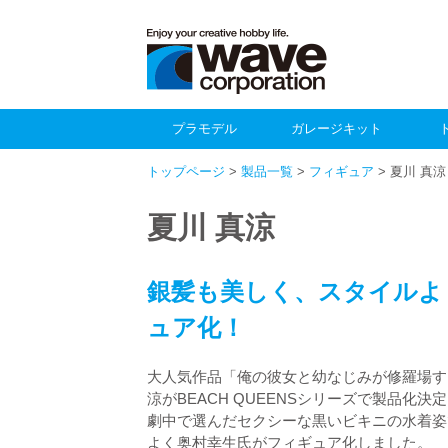
プラモデル
ガレージキット
トップページ
>
製品一覧
>
フィギュア
> 夏川 真涼
夏川 真涼
銀髪も美しく、スタイルよ
ュア化！
大人気作品「俺の彼女と幼なじみが修羅場す
涼がBEACH QUEENSシリーズで製品化決
劇中で選んだセクシーな黒いビキニの水着姿
よく奥村幸生氏がフィギュア化しました。