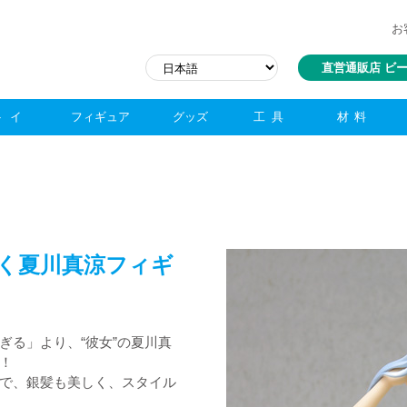
お
直営通販店 ビ
トイ
フィギュア
グッズ
工具
材料
く夏川真涼フィギ
ぎる」より、“彼女”の夏川真
定！
で、銀髪も美しく、スタイル