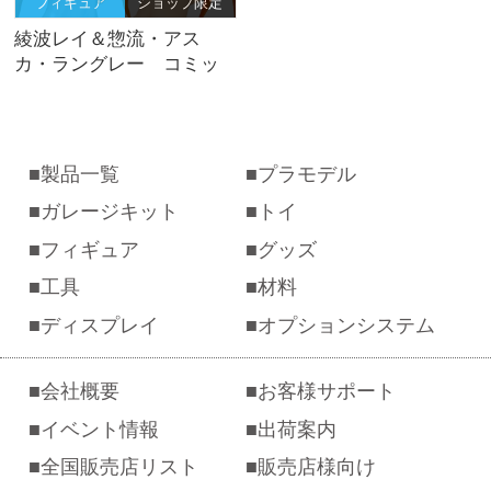
フィギュア
ショップ限定
綾波レイ＆惣流・アス
カ・ラングレー コミッ
クVer.セット【パールカラ
ー edition】
製品一覧
プラモデル
ガレージキット
トイ
フィギュア
グッズ
工具
材料
ディスプレイ
オプションシステム
会社概要
お客様サポート
イベント情報
出荷案内
全国販売店リスト
販売店様向け