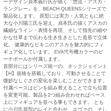
ーデザイン貞本義行氏が描く『惣流・アスカ・
ラングレー』を、BEACH QUEENSシリーズで
製品化します。 原型には実力・人気ともに絶
大な小川陽三氏を迎え、貞本氏の描くアスカの
繊細なライン・表情を再現、そして指先の細や
かな仕草まで伝わる生き生きとした造形で立体
化。 健康的なビキニのアスカを魅力的にフィ
ギュア化しています。 EVA弐号機カラーのビ
ーチボールが付属します。
首部分にはシリーズ統一の、ネックジョイント
【H】規格を搭載しており、可動させることで
微妙なしぐさの変化を楽しむことができます。
付属ベースはピンを組み替えることで立ち位置
を変更可能。製品を2つ組み合わせればベース
上にフィギュアを並べる事もできます。 とも
に小川氏原型のレイと合わせ、エヴァの、そし