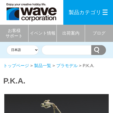
製品カテゴリ
お客様
イベント情報
出荷案内
ブログ
サポート
トップページ
>
製品一覧
>
プラモデル
> P.K.A.
P.K.A.