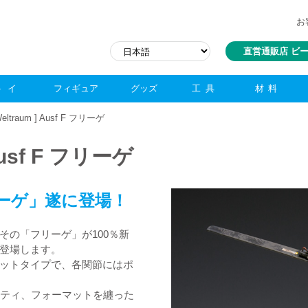
お
直営通販店 ビ
トイ
フィギュア
グッズ
工具
材料
 Weltraum ] Ausf F フリーゲ
] Ausf F フリーゲ
ーゲ」遂に登場！
その「フリーゲ」が100％新
登場します。
ットタイプで、各関節にはポ
オリティ、フォーマットを纏った