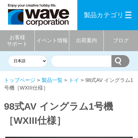
製品カテゴリ
お客様
イベント情報
出荷案内
ブログ
サポート
トップページ
>
製品一覧
>
トイ
> 98式AV イングラム1
号機［WXIII仕様］
98式AV イングラム1号機
［WXIII仕様］