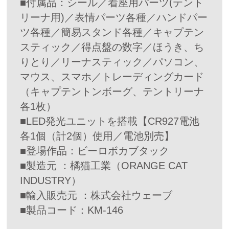
■付属品：シール／着座用パーツ(テント
リーナ用)／表情パーツ各種／ハンドパー
ツ各種／簡易スタンド各種／キャプテン
スティック／得点盤の数字／ほうき、ち
りとり／リーナスティック／パソコン、
マウス、スマホ／トレーディングカード
（キャプテントンボーグ、テントリーナ
各1枚）
■LED発光ユニットを搭載【CR927電池
各1個（計2個）使用／電池別売】
■登場作品：ビーロボカブタック
■製造元 ：橘猫工業（ORANGE CAT
INDUSTRY）
■輸入販売元 ：株式会社ウェーブ
■製品コード：KM-146