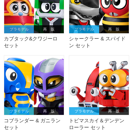
プラモデル
再 販
プラモデル
再 販
カブタック&クワジーロ
シャークラー & スパイド
セット
ン セット
プラモデル
再 販
プラモデル
再 販
コブランダー & ガニラン
トビマスカイ＆デンデン
セット
ローラー セット