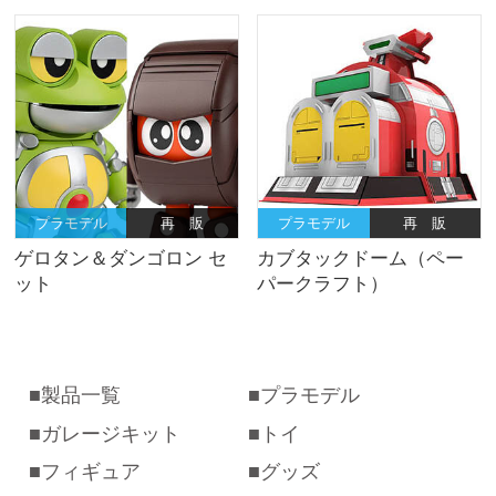
プラモデル
再 販
プラモデル
再 販
ゲロタン＆ダンゴロン セ
カブタックドーム（ペー
ット
パークラフト）
製品一覧
プラモデル
ガレージキット
トイ
フィギュア
グッズ