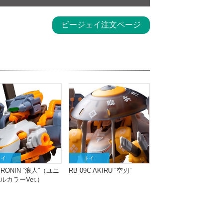
ビージェイ注文ページ
トイ
トイ
9 RONIN “浪人”（ユニ
RB-09C AKIRU “空刃”
ルカラーVer.）