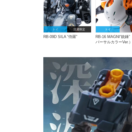
トイ
流通限定
トイ
RB-09D SILA “侍羅”
RB-16 MAGNI“銃錘
バーサルカラーVer.