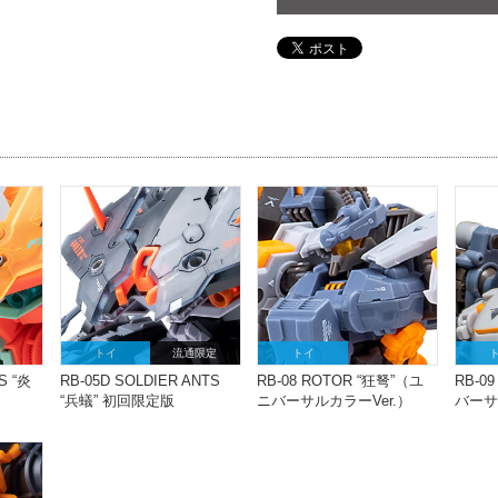
トイ
流通限定
トイ
S “炎
RB-05D SOLDIER ANTS
RB-08 ROTOR “狂弩”（ユ
RB-0
“兵蟻” 初回限定版
ニバーサルカラーVer.）
バーサ