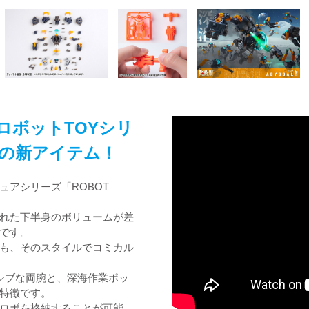
ロボットTOYシリ
の新アイテム！
ュアシリーズ「ROBOT
れた下半身のボリュームが差
です。
も、そのスタイルでコミカル
ッシブな両腕と、深海作業ポッ
特徴です。
ロボを格納することが可能