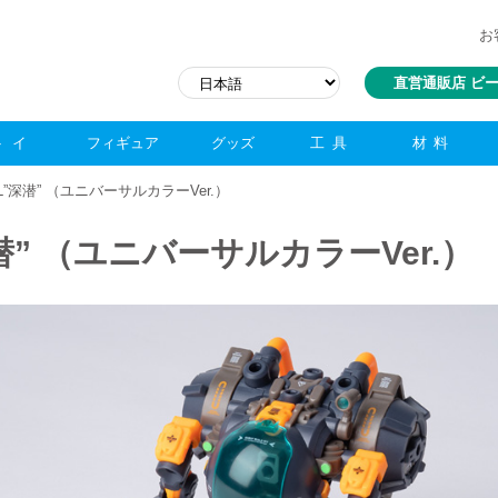
お
直営通販店 ビ
トイ
フィギュア
グッズ
工具
材料
SAL”深潜” （ユニバーサルカラーVer.）
”深潜” （ユニバーサルカラーVer.）