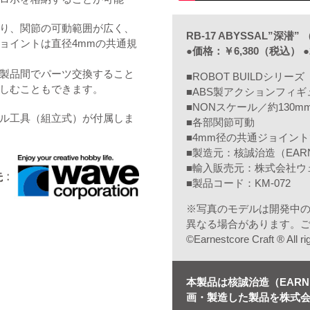
り、関節の可動範囲が広く、
RB-17 ABYSSAL”深潜
ョイントは直径4mmの共通規
●価格：￥6,380（税込） ●
製品間でパーツ交換すること
■ROBOT BUILDシリーズ
しむこともできます。
■ABS製アクションフィギ
■NONスケール／約130
ル工具（組立式）が付属しま
■各部関節可動
■4mm径の共通ジョイン
■製造元：核誠治造（EARNE
■輸入販売元：株式会社ウ
■製品コード：KM-072
※写真のモデルは開発中
異なる場合があります。
©Earnestcore Craft ® All ri
本製品は核誠治造（EARNES
画・製造した製品を株式