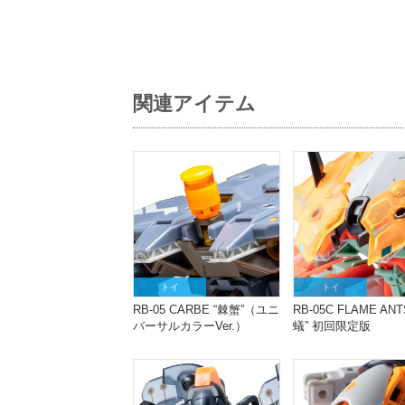
関連アイテム
トイ
トイ
RB-05 CARBE “棘蟹”（ユニ
RB-05C FLAME ANT
バーサルカラーVer.）
蟻” 初回限定版