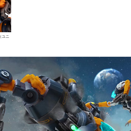
”（ユニ
）