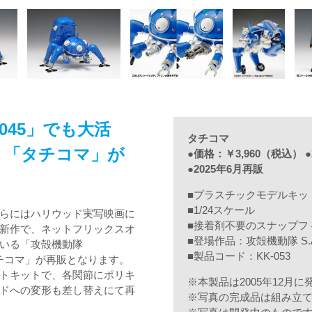
045」でも大活
タチコマ
、「タチコマ」が
●価格：￥3,960（税込） ●
●2025年6月再販
■プラスチックモデルキッ
■1/24スケール
らにはハリウッド実写映画に
■接着剤不要のスナップフ
新作で、ネットフリックスオ
■登場作品：攻殻機動隊 S.A.C
いる「攻殻機動隊
■製品コード：KK-053
「タチコマ」が再販となります。
トキットで、各関節にポリキ
※本製品は2005年12月
ドへの変形も差し替えにて再
※写真の完成品は組み立