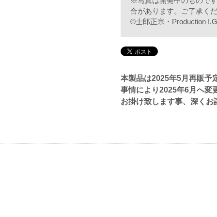
※写真は開発中のもので
合があります。ご了承く
©士郎正宗・Productio
本製品は2025年5月再販
事情により2025年6月へ
お掛け致します事、深くお