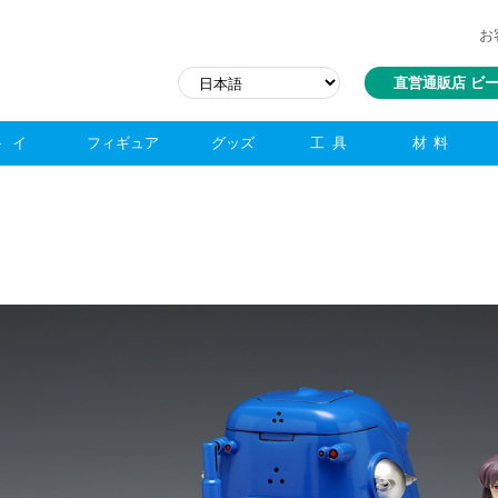
お
直営通販店 ビ
トイ
フィギュア
グッズ
工具
材料