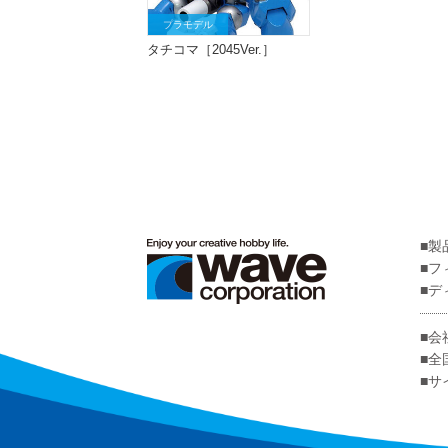
プラモデル
タチコマ［2045Ver.］
製
フ
デ
会
全
サ