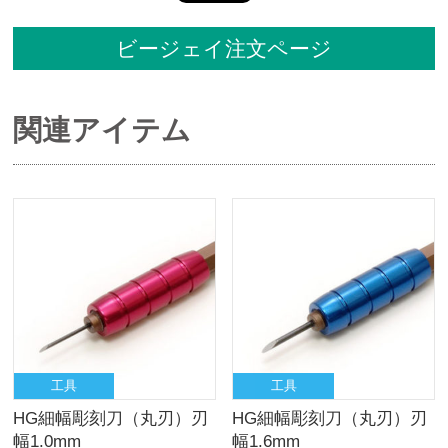
ビージェイ注文ページ
関連アイテム
工具
工具
HG細幅彫刻刀（丸刃）刃
HG細幅彫刻刀（丸刃）刃
幅1.0mm
幅1.6mm