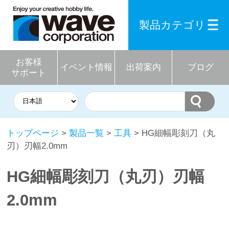
製品カテゴリ
お客様
イベント情報
出荷案内
ブログ
サポート
トップページ
>
製品一覧
>
工具
> HG細幅彫刻刀（丸
刃）刃幅2.0mm
HG細幅彫刻刀（丸刃）刃幅
2.0mm