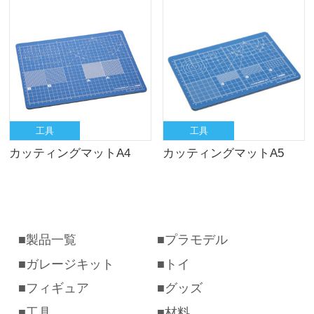
工具
工具
カッティングマットA4
カッティングマットA5
製品一覧
プラモデル
ガレージキット
トイ
フィギュア
グッズ
工具
材料