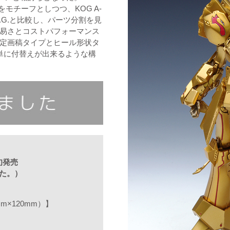
G.をモチーフとしつつ、KOG A-
O.G.と比較し、パーツ分割を見
易さとコストパフォーマンス
定画稿タイプとヒール形状タ
単に付替えが出来るような構
下旬発売
た。）
mm×120mm）】