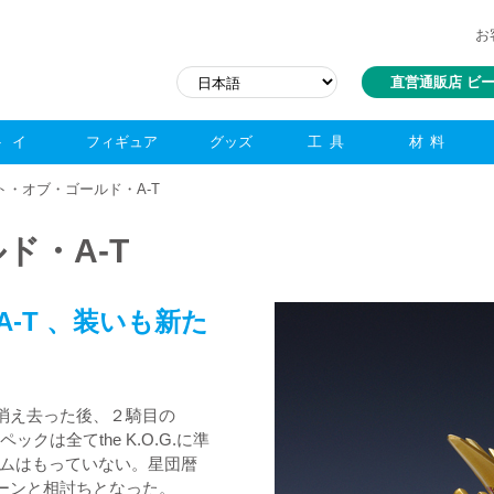
お
直営通販店 ビ
トイ
フィギュア
グッズ
工具
材料
ト・オブ・ゴールド・A-T
ド・A-T
-T 、装いも新た
方に消え去った後、２騎目の
クは全てthe K.O.G.に準
ムはもっていない。星団暦
ノーンと相討ちとなった。