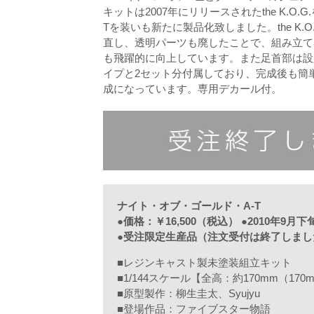
キットは2007年にリリースされたthe K.O.
Tを装いも新たに製品化致しました。the K.
直し、透明パーツも廃したことで、組み立て
も飛躍的に向上しています。また足首部は設
イプと2セット分付属しており、完成後も簡
成になっています。専用デカール付。
ナイト・オブ・ゴールド・A-T
●
価格：￥16,500（税込） ●2010年9月
●受注限定生産品（注文受付は終了しまし
■レジンキャスト製未塗装組立キット
■1/144スケール【全高：約170mm（170
■原型製作：柳生圭太、Syujyu
■登場作品：ファイブスター物語