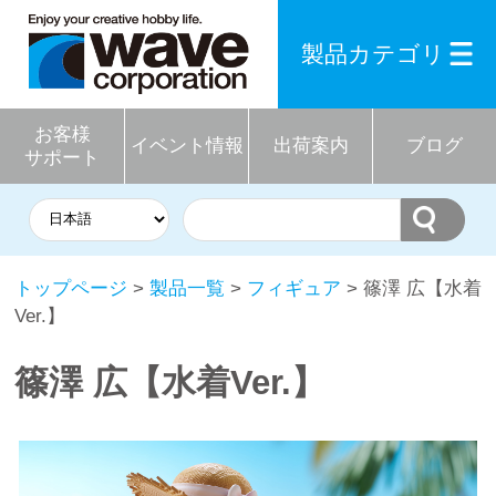
製品カテゴリ
お客様
イベント情報
出荷案内
ブログ
サポート
トップページ
>
製品一覧
>
フィギュア
> 篠澤 広【水着
Ver.】
篠澤 広【水着Ver.】