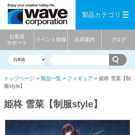
製品カテゴリ
お客様
イベント情報
出荷案内
ブログ
サポート
トップページ
>
製品一覧
>
フィギュア
> 姫柊 雪菜【制
服style】
姫柊 雪菜【制服style】