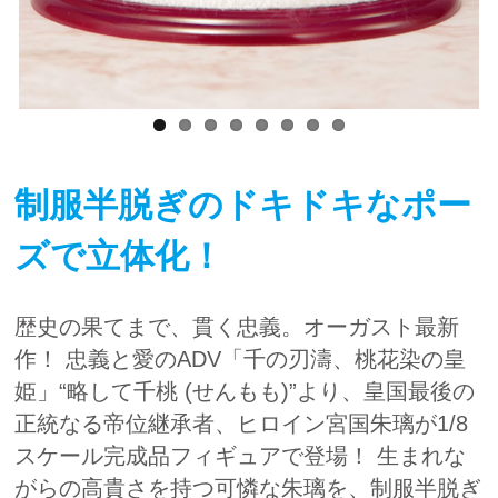
制服半脱ぎのドキドキなポー
ズで立体化！
歴史の果てまで、貫く忠義。オーガスト最新
作！ 忠義と愛のADV「千の刃濤、桃花染の皇
姫」“略して千桃 (せんもも)”より、皇国最後の
正統なる帝位継承者、ヒロイン宮国朱璃が1/8
スケール完成品フィギュアで登場！ 生まれな
がらの高貴さを持つ可憐な朱璃を、制服半脱ぎ