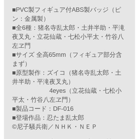
■PVC製フィギュア付ABS製バッジ（ピ
ン：金属製）
■全6種：猪名寺乱太郎・土井半助・平滝
夜叉丸・立花仙蔵・七松小平太・竹谷八
左ヱ門
■サイズ 全高65mm（フィギュア部分含
まず）
■原型製作：ズイコ（猪名寺乱太郎・土
井半助・平滝夜叉丸）
4eyes（立花仙蔵・七松小
平太・竹谷八左ヱ門）
■製品コード：DF-016
■登場作品：忍たま乱太郎
©尼子騒兵衛／ＮＨＫ・ＮＥＰ