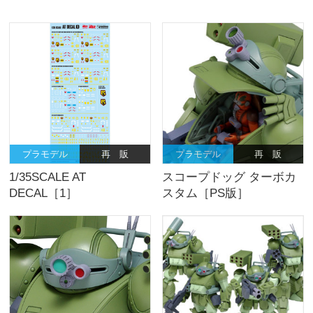
プラモデル
再 販
プラモデル
再 販
1/35SCALE AT
スコープドッグ ターボカ
DECAL［1］
スタム［PS版］