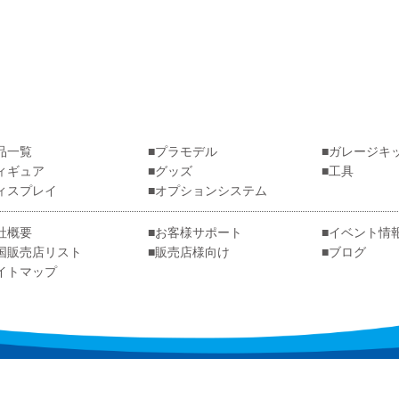
品一覧
プラモデル
ガレージキ
ィギュア
グッズ
工具
ィスプレイ
オプションシステム
社概要
お客様サポート
イベント情
国販売店リスト
販売店様向け
ブログ
イトマップ
章・画像の無断使用・無断転載を禁じます。
© WAVE CORPORATI