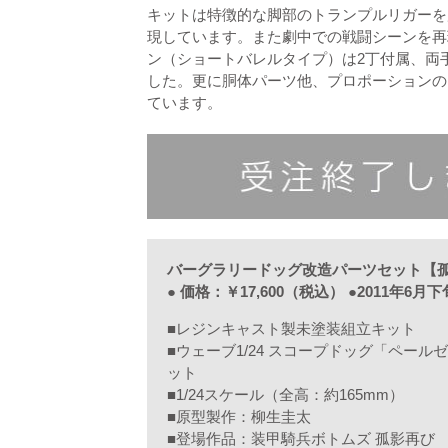
キットは特徴的な脚部のトランプルリガーを
現しています。また劇中での戦闘シーンを再
ン（ショートバレルタイプ）は2丁付属、両
した。更に胴体パーツ他、プロポーションの
ています。
バーグラリードッグ改造パーツセット【
● 価格：￥17,600（税込） ●2011年6月
■レジンキャスト製未塗装組立キット
■ウェーブ1/24 スコープドッグ「ペー
ット
■1/24スケール（全高：約165mm）
■原型製作：柳生圭太
■登場作品：装甲騎兵ボトムズ 孤影再び