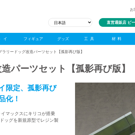
お
直営通販店 ビ
トイ
フィギュア
グッズ
工具
材料
ーグラリードッグ改造パーツセット【孤影再び版】
改造パーツセット【孤影再び版】
イ限定、孤影再び
品化！
ライマックスにキリコが搭乗
ドッグを新規原型でレジン製