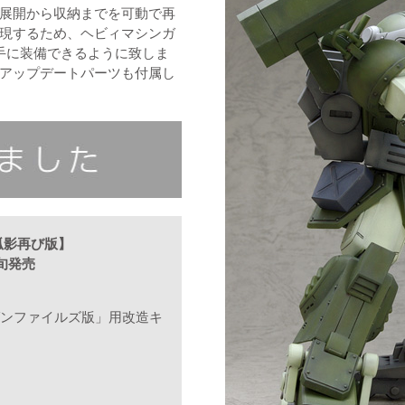
展開から収納までを可動で再
現するため、ヘビィマシンガ
手に装備できるように致しま
アップデートパーツも付属し
孤影再び版】
下旬発売
ルゼンファイルズ版」用改造キ