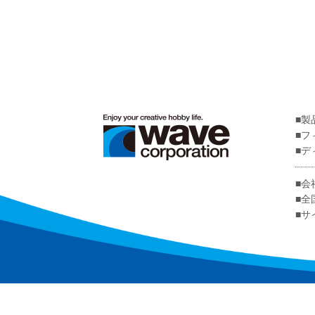
製
フ
デ
会
全
サ
文