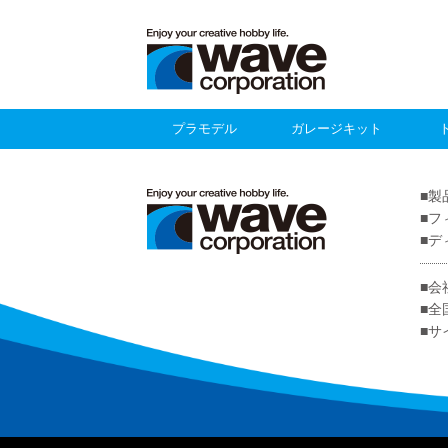
プラモデル
ガレージキット
製
フ
デ
会
全
サ