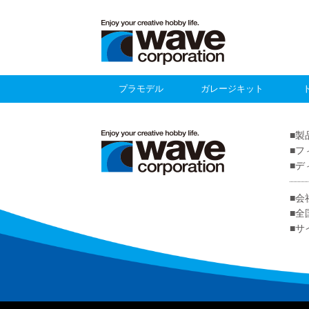
プラモデル
ガレージキット
製
フ
デ
会
全
サ