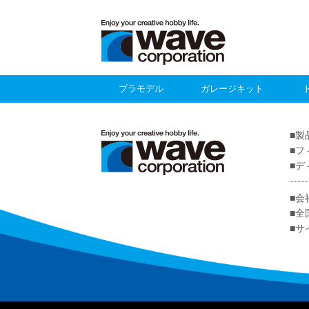
プラモデル
ガレージキット
製
フ
デ
会
全
サ