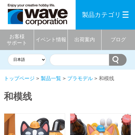
製品カテゴリ
お客様
イベント情報
出荷案内
ブログ
サポート
トップページ
>
製品一覧
>
プラモデル
> 和模线
和模线