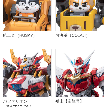
哈二奇（HUSKY）
可洛基（COLAJI）
バファリオン
岳山【応龍号】
（BAFFARION）