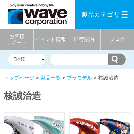
製品カテゴリ
お客様
イベント情報
出荷案内
ブログ
サポート
トップページ
>
製品一覧
>
プラモデル
> 核誠治造
核誠治造