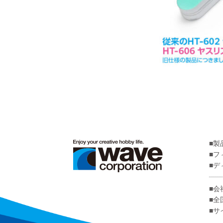
製
フ
デ
会
全
サ